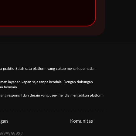
 praktis. Salah satu platform yang cukup menarik perhatian
mati layanan kapan saja tanpa kendala. Dengan dukungan
am bermain.
ang responsif dan desain yang user-friendly menjadikan platform
gan
Komunitas
5599959932