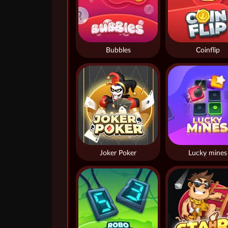
Bubbles
Сoinflip
Joker Poker
Lucky mines