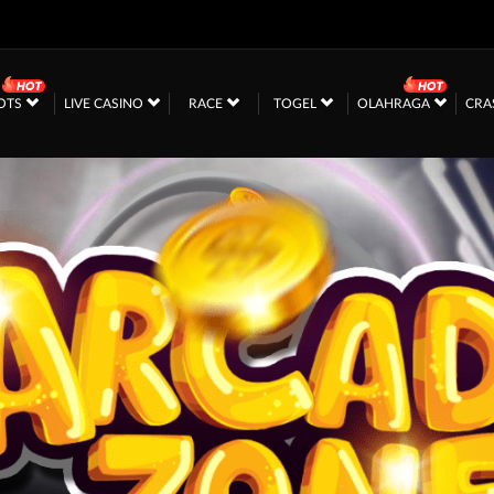
OTS
LIVE CASINO
RACE
TOGEL
OLAHRAGA
CRA