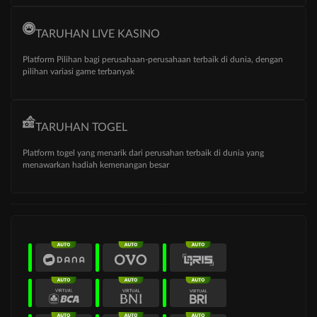
TARUHAN LIVE KASINO
Platform Pilihan bagi perusahaan-perusahaan terbaik di dunia, dengan
pilihan variasi game terbanyak
TARUHAN TOGEL
Platform togel yang menarik dari perusahan terbaik di dunia yang
menawarkan hadiah kemenangan besar