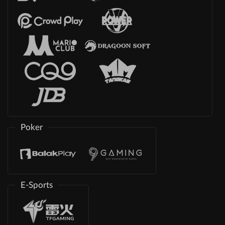
Poker
E-Sports