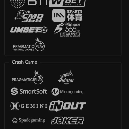
Crash Game