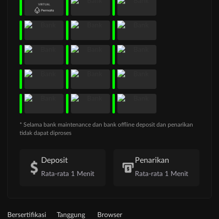
* Selama bank maintenance dan bank offline deposit dan penarikan
tidak dapat diproses
Deposit
Penarikan
Rata-rata 1 Menit
Rata-rata 1 Menit
Bersertifikasi
Tanggung
Browser