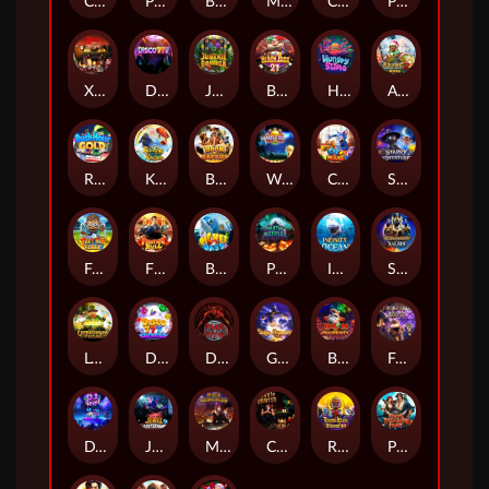
Crazy Bounty: Jackpot
Pinata Fest
Bunny to the Moon
Maya: Elemental Totem 2
Cai Shen Fortune
PUBG2
Xmas Gift Delight
Disco 777
Jumanji Bonanza
BlackJack21
Hungry Slime
Aztec: Bonus Hunt 2 Xmas
Rush Hour Gold
Kingyo Riches
Book of Safari
World Cup Final
Cat & Mouse
Starry Adventure
Football Fever
Fighting Bull
Big Net Bass
Phantom Multiplier
Infinity Ocean
Scale of Heaven: Anubis
Leprechaun’s Fortune
Disco 777 Hold and Win
Dark Ritual
Genie Mystery
Boom of Prosperity
Fantastic Beast
DJ Fever
Jewel Mastermind
Mace of Hercules
Cookie Hunter
Ramakien Blessing
Pirate Treasure Hunt