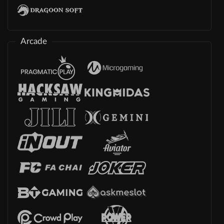
Arcade