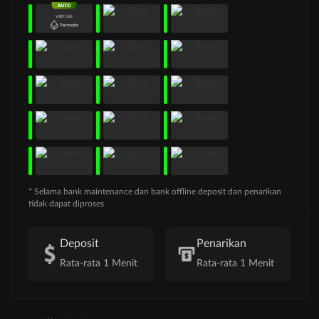
* Selama bank maintenance dan bank offline deposit dan penarikan
tidak dapat diproses
Deposit
Penarikan
Rata-rata 1 Menit
Rata-rata 1 Menit