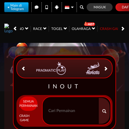
Main di
MASUK
DAF
Telegram
LIVE CASINO
RACE
TOGEL
OLAHRAGA
CRASH GAME
INOUT
SEMUA
PERMAINAN
CRASH
GAME