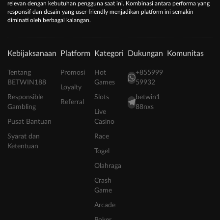
relevan dengan kebutuhan pengguna saat ini. Kombinasi antara performa yang
responsif dan desain yang user-friendly menjadikan platform ini semakin
diminati oleh berbagai kalangan.
Kebijaksanaan
Platform
Kategori
Dukungan
Komunitas
Tentang
Promosi
Hot
+855999
BETWIN188
Games
59932
Loyalty
Responsible
Slots
betwin1
Referral
Gambling
88nxs
Live
Pusat Bantuan
Casino
Syarat dan
Race
Ketentuan
Togel
Olahraga
Crash
Game
Arcade