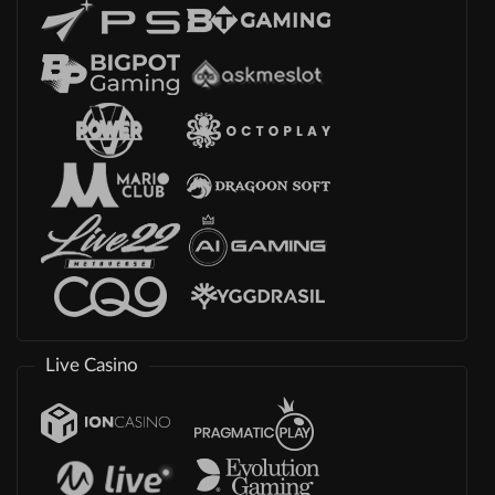
Live Casino