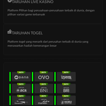
TARUHAN LIVE KASINO
Platform Pilihan bagi perusahaan-perusahaan terbaik di dunia, dengan
pilihan variasi game terbanyak
TARUHAN TOGEL
Platform togel yang menarik dari perusahan terbaik di dunia yang
menawarkan hadiah kemenangan besar