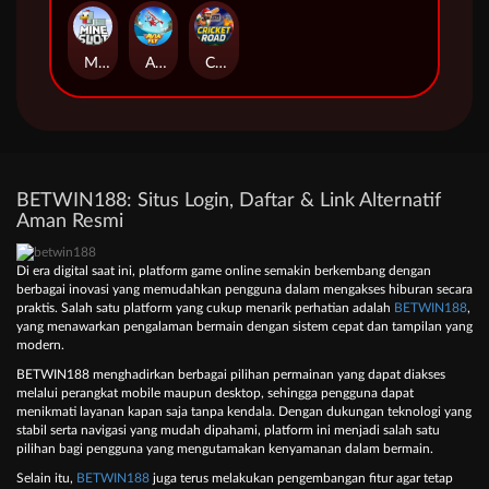
Mine Slot
AviaFly
Cricket Road
BETWIN188: Situs Login, Daftar & Link Alternatif
Aman Resmi
Di era digital saat ini, platform game online semakin berkembang dengan
berbagai inovasi yang memudahkan pengguna dalam mengakses hiburan secara
praktis. Salah satu platform yang cukup menarik perhatian adalah
BETWIN188
,
yang menawarkan pengalaman bermain dengan sistem cepat dan tampilan yang
modern.
BETWIN188 menghadirkan berbagai pilihan permainan yang dapat diakses
melalui perangkat mobile maupun desktop, sehingga pengguna dapat
menikmati layanan kapan saja tanpa kendala. Dengan dukungan teknologi yang
stabil serta navigasi yang mudah dipahami, platform ini menjadi salah satu
pilihan bagi pengguna yang mengutamakan kenyamanan dalam bermain.
Selain itu,
BETWIN188
juga terus melakukan pengembangan fitur agar tetap