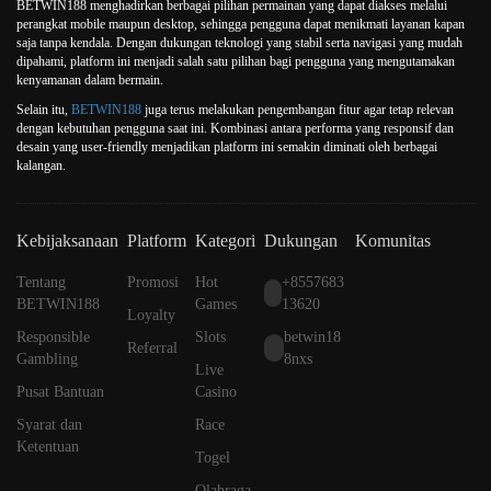
BETWIN188: Situs Login, Daftar & Link Alternatif
Aman Resmi
Di era digital saat ini, platform game online semakin berkembang dengan berbagai
inovasi yang memudahkan pengguna dalam mengakses hiburan secara praktis. Salah
satu platform yang cukup menarik perhatian adalah
BETWIN188
, yang menawarkan
pengalaman bermain dengan sistem cepat dan tampilan yang modern.
BETWIN188 menghadirkan berbagai pilihan permainan yang dapat diakses melalui
perangkat mobile maupun desktop, sehingga pengguna dapat menikmati layanan kapan
saja tanpa kendala. Dengan dukungan teknologi yang stabil serta navigasi yang mudah
dipahami, platform ini menjadi salah satu pilihan bagi pengguna yang mengutamakan
kenyamanan dalam bermain.
Selain itu,
BETWIN188
juga terus melakukan pengembangan fitur agar tetap relevan
dengan kebutuhan pengguna saat ini. Kombinasi antara performa yang responsif dan
desain yang user-friendly menjadikan platform ini semakin diminati oleh berbagai
kalangan.
Kebijaksanaan
Platform
Kategori
Dukungan
Komunitas