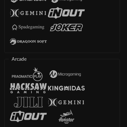
Arcade