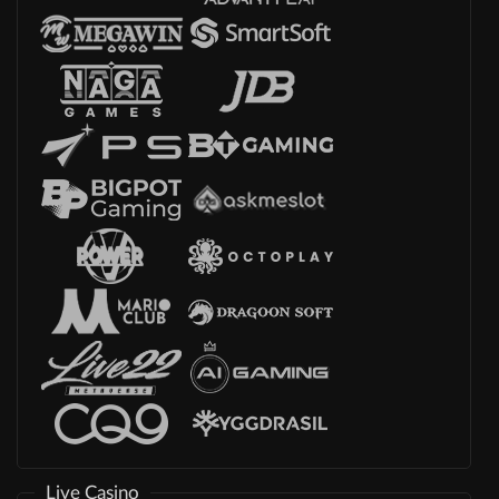
Live Casino