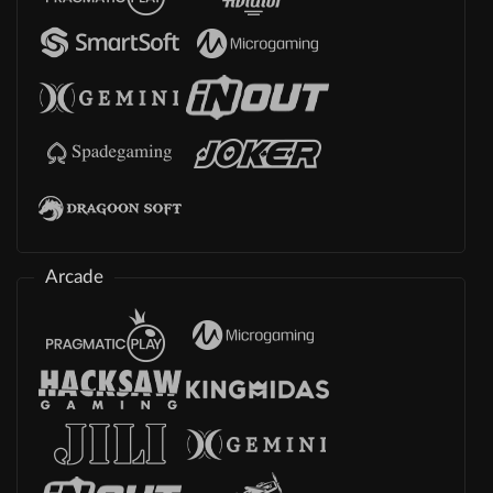
Arcade