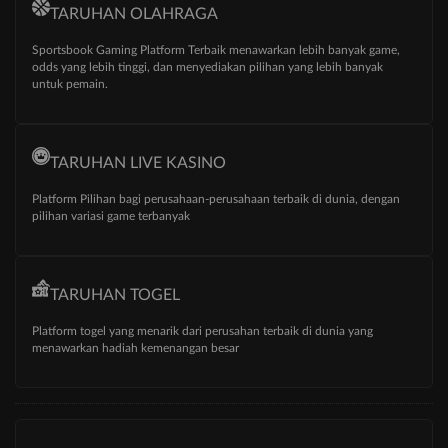
TARUHAN OLAHRAGA
Sportsbook Gaming Platform Terbaik menawarkan lebih banyak game,
odds yang lebih tinggi, dan menyediakan pilihan yang lebih banyak
untuk pemain.
TARUHAN LIVE KASINO
Platform Pilihan bagi perusahaan-perusahaan terbaik di dunia, dengan
pilihan variasi game terbanyak
TARUHAN TOGEL
Platform togel yang menarik dari perusahan terbaik di dunia yang
menawarkan hadiah kemenangan besar