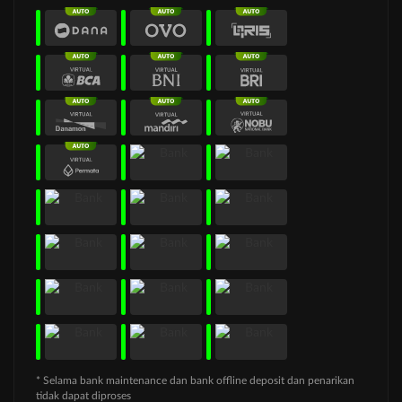
* Selama bank maintenance dan bank offline deposit dan penarikan
tidak dapat diproses