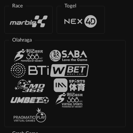
Race
Togel
Olahraga