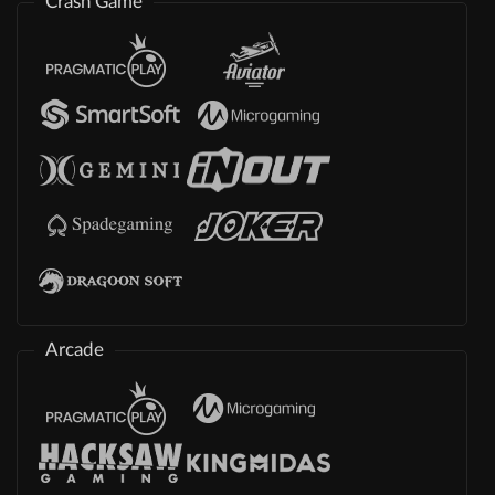
Crash Game
Arcade