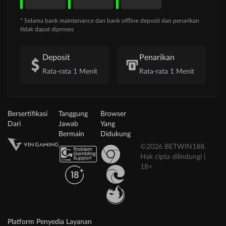
* Selama bank maintenance dan bank offline deposit dan penarikan
tidak dapat diproses
Deposit
Penarikan
Rata-rata 1 Menit
Rata-rata 1 Menit
Bersertifikasi
Tanggung
Browser
Dari
Jawab
Yang
Bermain
Didukung
©2026 BETWIN188.
Hak cipta dilindungi |
18+
Platform Penyedia Layanan