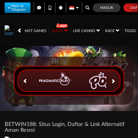
Main di
MASUK
DAF
Telegram
IDR
12,673,807,
HOT GAMES
SLOTS
LIVE CASINO
RACE
TOGEL
BETWIN188: Situs Login, Daftar & Link Alternatif
Aman Resmi