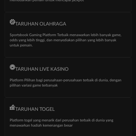
memudahkan pemain untuk mencapai jackpot
TARUHAN OLAHRAGA
Sportsbook Gaming Platform Terbaik menawarkan lebih banyak game,
odds yang lebih tinggi, dan menyediakan pilihan yang lebih banyak
untuk pemain.
TARUHAN LIVE KASINO
Platform Pilihan bagi perusahaan-perusahaan terbaik di dunia, dengan
pilihan variasi game terbanyak
TARUHAN TOGEL
Platform togel yang menarik dari perusahan terbaik di dunia yang
menawarkan hadiah kemenangan besar