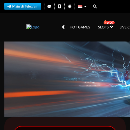
Main di Telegram
HOT GAMES
SLOTS
LIVE 