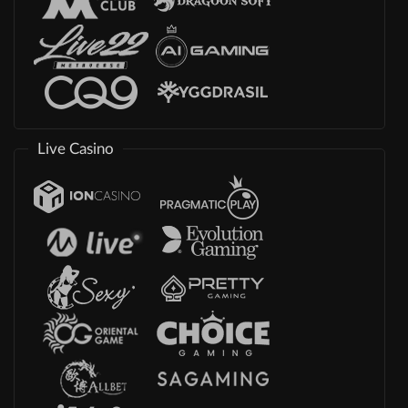
Live Casino