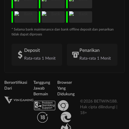
* Selama bank maintenance dan bank offline deposit dan penarikan
tidak dapat diproses
Deposit
Penarikan
Rata-rata 1 Menit
Rata-rata 1 Menit
Bersertifikasi
Tanggung
Browser
Dari
Jawab
Yang
Bermain
Didukung
©2026 BETWIN188.
Hak cipta dilindungi |
18+