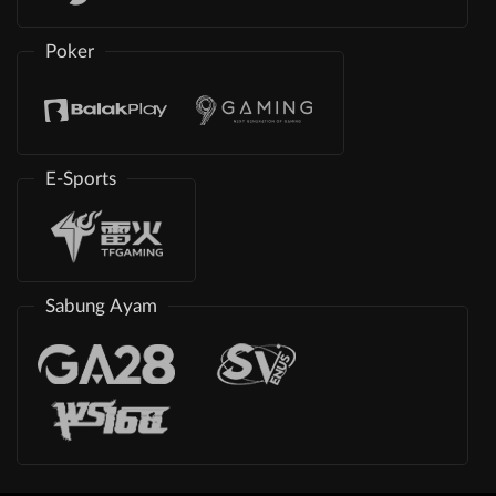
Poker
E-Sports
Sabung Ayam