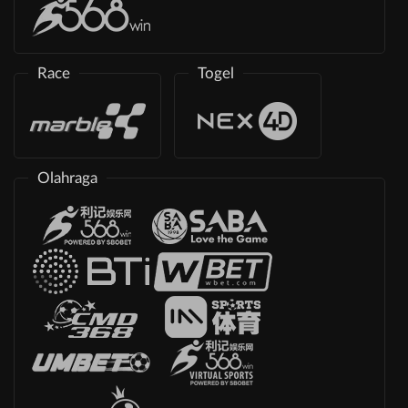
Race
Togel
Olahraga