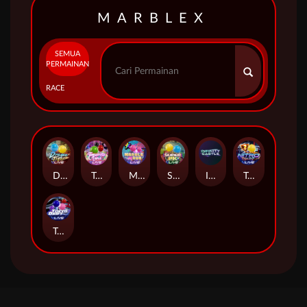
MARBLEX
SEMUA
PERMAINAN
RACE
Dragon Tiger
Tomorrow land
Marble Run
Super PK
Infinity Castle
Tokyo Drift Nitro
Tokyo Drift