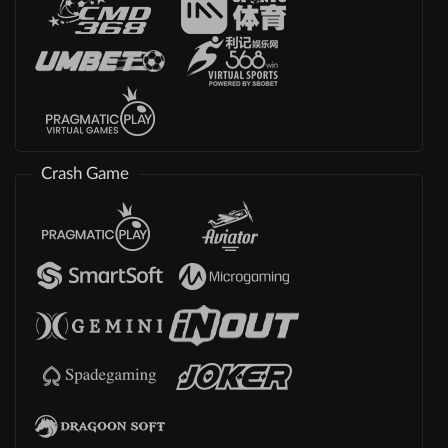
Crash Game