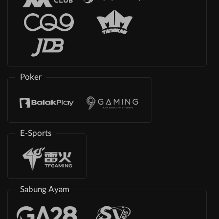
Poker
E-Sports
Sabung Ayam