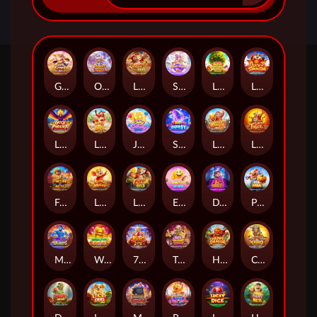
Gates of Olympus POP
Olympus Wins
Lucky Tiger 1000
Starlight Wins
Lucky Fortune Tree
Lucky Panda
Lucky Phoenix
Lucky Bull
Jelly Candy
Sweet Burst
Lucky MonKey
Lucky Tiger
Fortunes of Aztec
Lucky Mouse
Lucky Tiger Gold Ultimate
Emotiwins
DJ Neko
Pig Farm
Mystic Wishes
Wealthy Frog
777 Rush
Tut's Treasure Tower
Happy Dragon
Code of Cairo